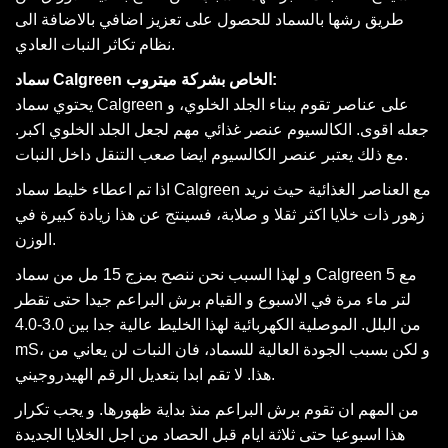
طريق رشها بالسماد للحصول على تعزيز اضافي بالاضافة الى
نظام تكاثر النبات العادي.
سماد Calgreen الخاص بشركة ميتروب:
يحتوي سماد Calgreen على عناصر تقوم ببناء الجلد الخلوي، و
جعله اقوى. الكالسيوم عنصر غذائي مهم لجعل الجلد الخلوي اكبر.
مع ذلك يعتبر عنصر الكالسيوم ايضا صعب التنقل داخل النبات.
اذا تم اعطاء خليط سماد Calgreen مع العناصر الغذائية حيث نريد
زهور ذات خلايا اكثر ثقلا و صلابة، فسينتج عن هذا زيادة كبيرة في
الوزن.
و لهذا السبب نحن ننصح بمزج 15 مل من سماد Calgreen مع 5
لتر ماء مرة في الاسبوع و القيام برش البراعم جيدا حتى تقطر
من البلل. الموصلية الكهربائية لهذا الخليط عالية جدا بين 3.0-4.0
mS، و لكن بسبب الجودة العالية للسماد، فان النبات لن يعاني من
هذا. لا تقم ابدا بتعديل الرقم الهيدروجيني.
من المهم ان تقوم برش البراعم منذ بداية ظهورها. و يجب تكرار
هذا اسبوعيا حتى ثلاثة ايام قبل الحصاد من اجل الخلايا الجديدة