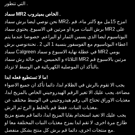
التي تتطور .
سماد MR2 الخاص بميتروب .
نحن نوصي ايضا برش سماد MR2، امزج 15مل مع 5لتر ماء، قم
برش النبات مرة او مرتين في الاسبوع. يحتوي سماد MR2 على
البوتاسيوم ايضا الذي يسمن الثمار او البراعم. خصوصا عندما يتم
اعطاء البوتاسيوم مع الفوسفور بنسبة 1 الى 2 . نحنةنوصي برش
سماد Calgreen في عطلة نهاية الاسبوع و سماد MR2 يومي
الثلاثاء و الخميس. في حالة رش سماد MR2 مرتين بالاسبوع قم
بالتأكد ان الموصلية الكهربائية في الوسط لا تزداد.
ما لا تستطيع فعله ابدا!
يجب الا تقوم بالرش في الظلام ابدا، دائما تأكد ان جميع الاضواء
مضاءة، يجب عليك الا تغير الرقم الهيدروجيني الخاص بالمزيج ابدا،
مغذيات الاوراق تحتاج الى رقم هيدروجيني في الوسط مختلف عن
مغذيات النبات. فقط قم بالخلط و الرج ثم الرش.
يجب عليك الا تعيد استخدام بقايا المزيج ابدا، دائما قم بصنع مزيج
طازج مرة اخرى. لا تقم ابدا بمزج مغذيات النبات المختلفة معا او
مع منتجات اخرى، دائما قم برش كل منتج بشكل منفصل.