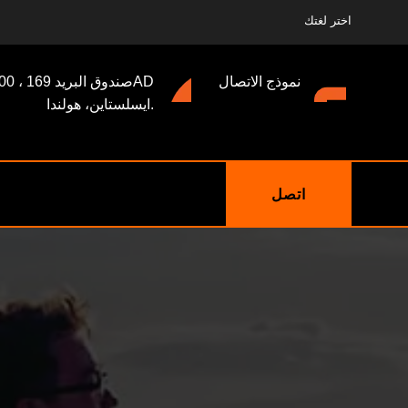
اختر لغتك
نموذج الاتصال
صندوق البريد 169 ، 3400AD
ايسلستاين، هولندا.
اتصل