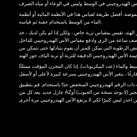
. أفضل طريقة لقياس هذا في الأنظمة المائية أو أنظمة Nft هي سحب بعض
الماء من الوسط باستخدام حقنة ثم قياسه.
ز الهند، تقيس بمقياس تربة خاص ، ولكن إذا لم يكن لديك ، خذ
الرطوبة التي يمكن للمتر أن يقوم بتبادلها حتى تتمكن من
ط والماء (عدد البيكربونات). إذا كان المخزن المؤقت ممتلئًا
ات الرقم الهيدروجيني المنخفض جدًا باستخدام: قم بتطبيق
عازل جديد. يعد كل من AZعشب الجير (لا يوجد نسخة من الحبوب) أو Plagron lime mearl مناسبًا