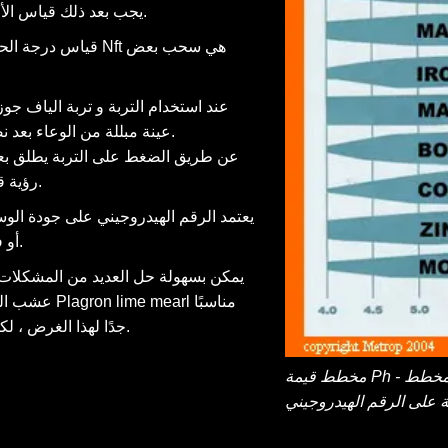
يجب بعد ذلك قياس الأس الهيدروجيني في الوسط وليس في الوعاء أو مياه الصرف.
قياس درجة الحموضة
عند استخدام التربة و تربة الياف جو
عينة مبللة من الوعاء بعد نصف ساعة من الري وادفع مقياس الأس الهيدروجيني للداخل.
عن طريق الضغط على التربة يطلق بعض 
رؤية قيمة الأس الهيدروجيني الدقيقة للتربة أو تربة الياف جوز الهند.
يعتمد الرقم الهيدروجيني على جودة الوسي
أو فارغًا ، يتغير الأس الهيدروجيني بسرعة كبيرة لأعلى أو لأسفل.
يمكن بسهولة حل العديد من المشكلات ذ
جدًا لهذا الغرض ، لكن احذر ليس كثيرًا لكي لا يرتفع الأس الهيدروجيني مرة أخرى.
مخطط قيمة Ph - في مخطط Ph ، يشير عرض النطاق إلى قابلية التسجيل. يعتمد